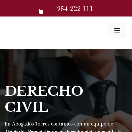
Saltar
954 222 111
al
contenido
Me
DERECHO
CIVIL
En Abogados Torres contamos con un equipo de