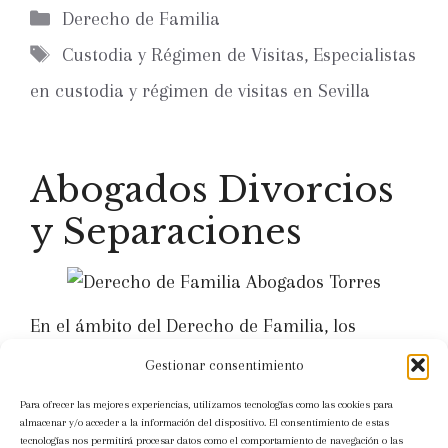
Categorías
Derecho de Familia
Etiquetas
Custodia y Régimen de Visitas
,
Especialistas
en custodia y régimen de visitas en Sevilla
Abogados Divorcios
y Separaciones
En el ámbito del Derecho de Familia, los
divorcios y separaciones son procedimientos
Gestionar consentimiento
legales que permiten a las parejas poner fin a
Para ofrecer las mejores experiencias, utilizamos tecnologías como las cookies para
su relación de manera formal, regulando
almacenar y/o acceder a la información del dispositivo. El consentimiento de estas
tecnologías nos permitirá procesar datos como el comportamiento de navegación o las
aspectos importantes como la custodia de los