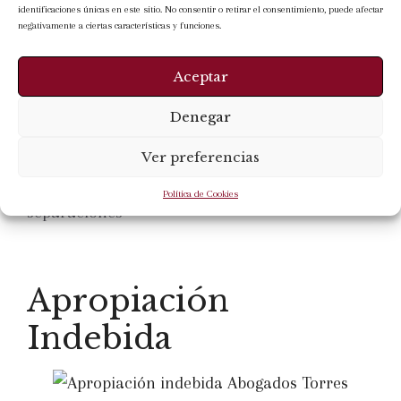
identificaciones únicas en este sitio. No consentir o retirar el consentimiento, puede afectar
hijos, las pensiones alimenticias y el reparto de
negativamente a ciertas características y funciones.
bienes. Aunque ambos procesos persiguen el
Aceptar
mismo objetivo, existen diferencias clave entre
…
Leer más
Denegar
Categorías
Derecho de Familia
Ver preferencias
Etiquetas
divorcios en sevilla
,
divorcios y
Política de Cookies
separaciones
Apropiación
Indebida