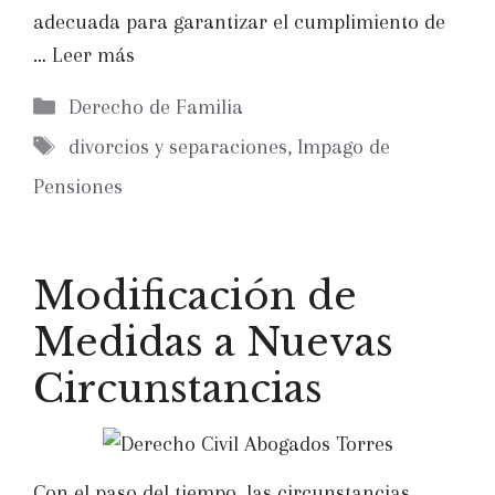
adecuada para garantizar el cumplimiento de
…
Leer más
Categorías
Derecho de Familia
Etiquetas
divorcios y separaciones
,
Impago de
Pensiones
Modificación de
Medidas a Nuevas
Circunstancias
Con el paso del tiempo, las circunstancias