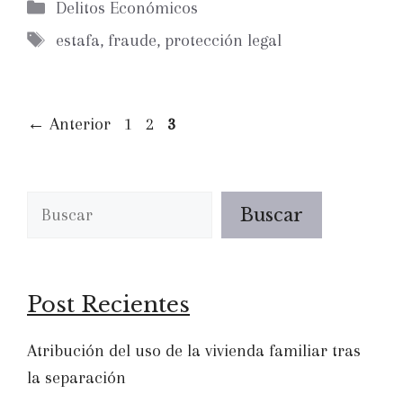
Categorías
Delitos Económicos
Etiquetas
estafa
,
fraude
,
protección legal
Página
Página
Página
←
Anterior
1
2
3
Buscar
Buscar
Post Recientes
Atribución del uso de la vivienda familiar tras
la separación